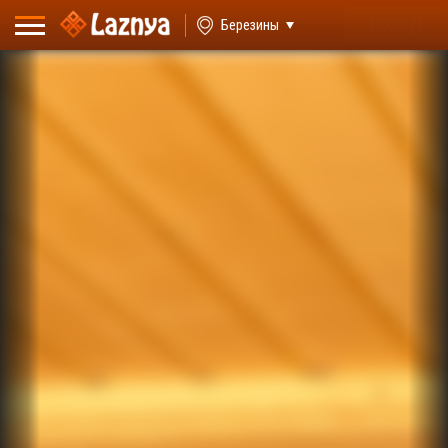
ВХОД
Березины