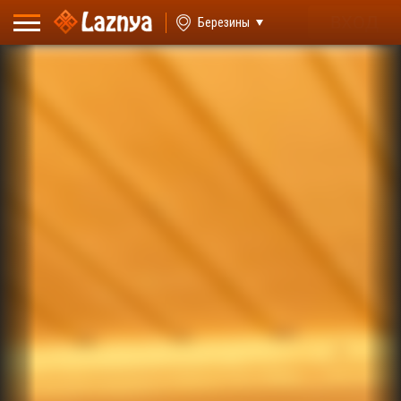
ВХОД
Березины