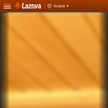
ВХІД
Теслугів