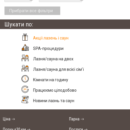
Прибрати все фільтри
Шукати по:
Акції лазень і саун
SPA-процедури
Лазня/сауна на двох
Лазня/сауна для всієї сім'ї
Кімнати на годину
Працюємо цілодобово
Новини лазнь та саун
Ціна
Парна
Поруч +30 км
Послуги