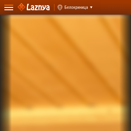
ВХОД
Белокриница