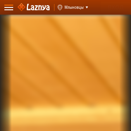
ВХОД
Млыновцы