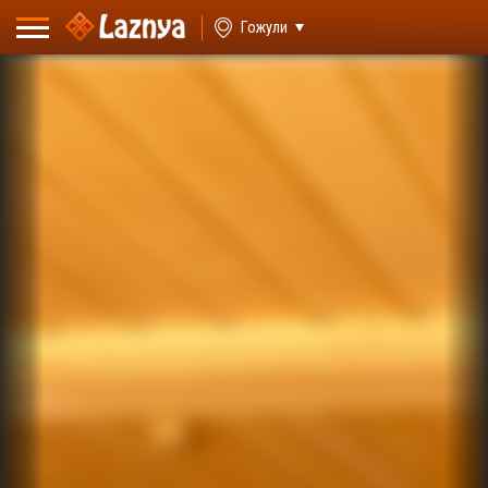
ВХОД
Гожули