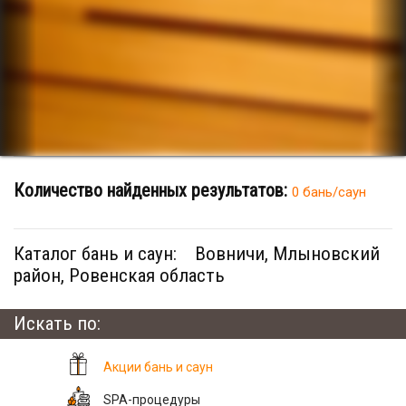
Количество найденных результатов:
0 бань/саун
Каталог бань и саун:
Вовничи, Млыновский
район, Ровенская область
Искать по:
Акции бань и саун
SPA-процедуры