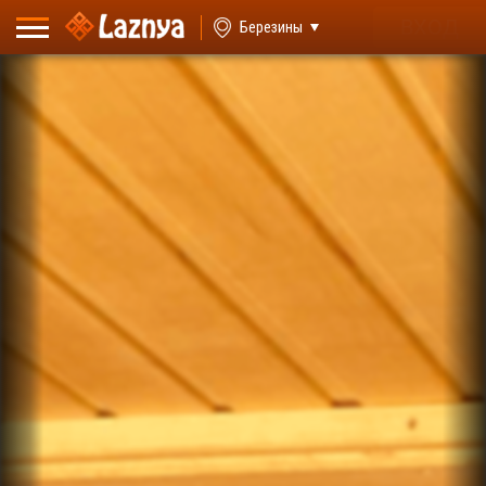
ВХОД
Березины