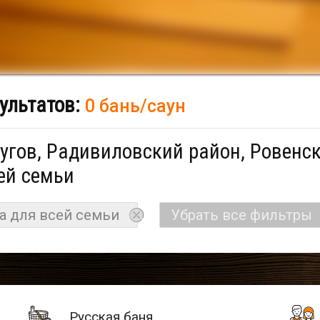
ультатов:
0 бань/саун
угов, Радивиловский район, Ровенск
ей семьи
а для всей семьи
Убрать все фильтры
Русская баня