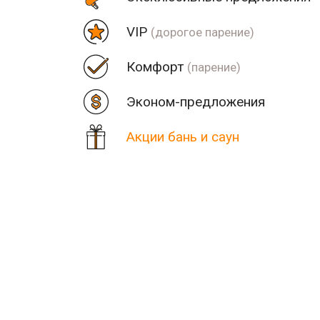
VIP
(дорогое парение)
Комфорт
(парение)
Эконом-предложения
Акции бань и саун
Цена
Парная
Рядом
Количество найденных рез