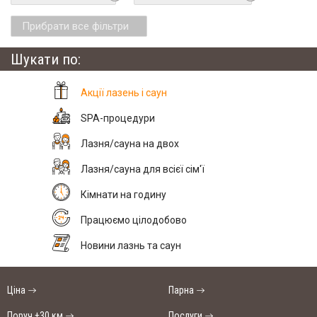
Прибрати все фільтри
Шукати по:
Акції лазень і саун
SPA-процедури
Лазня/сауна на двох
Лазня/сауна для всієї сім'ї
Кімнати на годину
Працюємо цілодобово
Новини лазнь та саун
Ціна
Парна
Поруч +30 км
Послуги