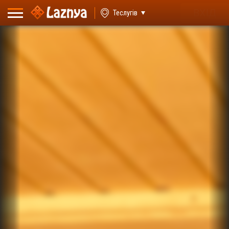
ВХІД
Теслугів